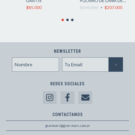
GRATIS
+GORRO DE LANA DE
REGALO + ENVIO GRATIS
$85.000
$230.000
$207.000
NEWSLETTER
REDES SOCIALES
CONTACTANOS
granmarc@gran-marc.com.ar