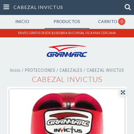
CABEZAL INVICTUS
INICIO
PRODUCTOS
CARRITO
0
ENVÍO GRATIS DESDE $100.000 A SUCURSAL OCA MAS CERCANA
Inicio
/
PROTECCIONES
/
CABEZALES
/
CABEZAL INVICTUS
CABEZAL INVICTUS