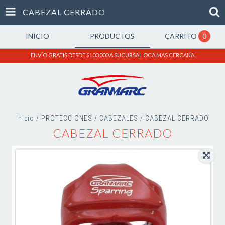
CABEZAL CERRADO
INICIO
PRODUCTOS
CARRITO
0
ENVÍO GRATIS DESDE $100.000 A SUCURSAL OCA MAS CERCANA
Inicio
/
PROTECCIONES
/
CABEZALES
/
CABEZAL CERRADO
CABEZAL CERRADO