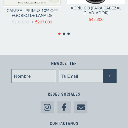
ACRÍLICO (PARA CABEZAL
CABEZAL PRIMUS 10% OFF
GLADIADOR)
+GORRO DE LANA DE
$45.800
REGALO + ENVIO GRATIS
$230.000
$207.000
NEWSLETTER
REDES SOCIALES
CONTACTANOS