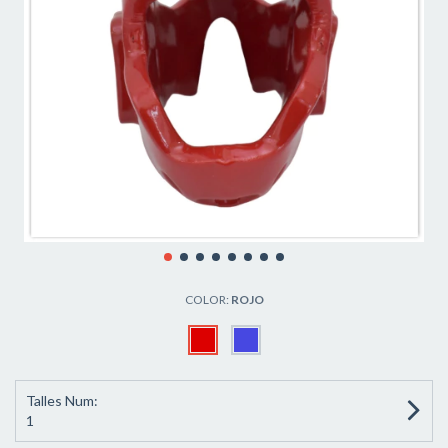
COLOR:
ROJO
Talles Num:
1