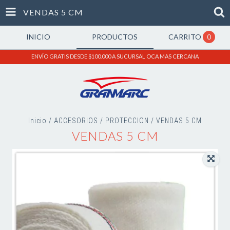
VENDAS 5 CM
INICIO
PRODUCTOS
CARRITO
0
ENVÍO GRATIS DESDE $100.000 A SUCURSAL OCA MAS CERCANA
Inicio
/
ACCESORIOS
/
PROTECCION
/
VENDAS 5 CM
VENDAS 5 CM