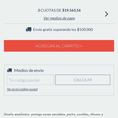
3
CUOTAS DE
$19.563,56
Ver medios de pago
Envío gratis
superando los
$100.000
Entregas para el CP:
Medios de envío
CAMBIAR CP
CALCULAR
No sé mi código postal
Diseño anatómico: protege zonas sensibles, pecho, costillas, riñones y